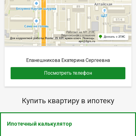
Работает на API 2ГИС
Лицензионное соглашение
Доехать с 2ГИС
Для корректной работы Raster JS API нужен ключ. Помощь:
api@2gis.ru
Епанешникова Екатерина Сергеевна
Посмотреть телефон
Купить квартиру в ипотеку
Ипотечный калькулятор