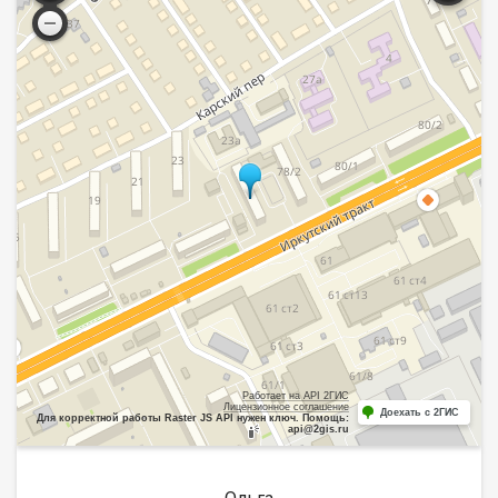
Работает на API 2ГИС
Лицензионное соглашение
Доехать с 2ГИС
Для корректной работы Raster JS API нужен ключ. Помощь:
api@2gis.ru