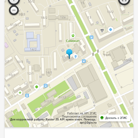
Работает на API 2ГИС
Лицензионное соглашение
Доехать с 2ГИС
Для корректной работы Raster JS API нужен ключ. Помощь:
api@2gis.ru