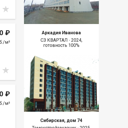
0 ₽
Аркадия Иванова
СЗ КВАРТАЛ ∙ 2024,
б./м²
готовность 100%
0 ₽
б./м²
Сибирская, дом 74
Томскстройзаказчик ∙ 2025,