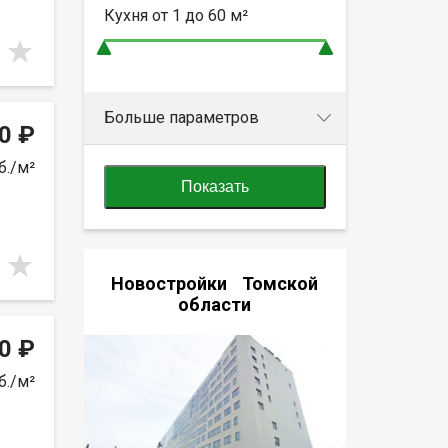
Кухня от
1 до 60
м²
Больше параметров
0 ₽
б./м²
Показать
Новостройки Томской
области
0 ₽
б./м²