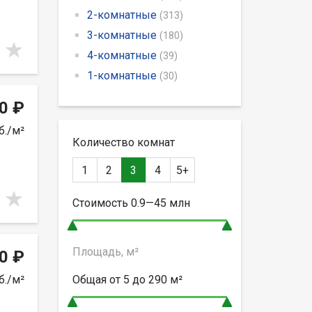
2-комнатные
(313)
3-комнатные
(180)
4-комнатные
(39)
1-комнатные
(30)
0 ₽
б./м²
Количество комнат
1
2
3
4
5+
Стоимость
0.9—45
млн
Площадь, м²
0 ₽
б./м²
Общая от
5 до 290
м²