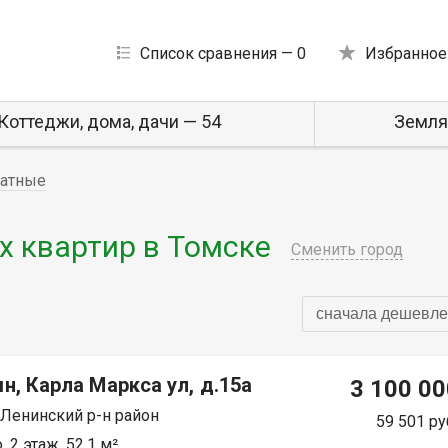
Список сравнения —
0
Избранное
Коттеджи, дома, дачи — 54
Земля
натные
 квартир в Томске
Сменить город
сначала дешевле
н, Карла Маркса ул, д.15а
3 100 00
 Ленинский р-н район
59 501 ру
 2 этаж, 52.1 м²