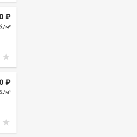
0 ₽
б./м²
0 ₽
б./м²