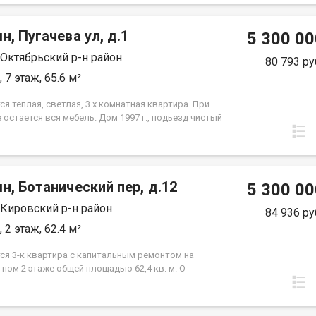
ься на просмотр. При звонке, пожалуйста,
 плита. Большая парковка перед домом.
е номер варианта - JV003070105038
н, Пугачева ул, д.1
5 300 00
 Октябрьский р-н район
80 793 ру
 7 этаж, 65.6 м²
я теплая, светлая, 3 х комнатная квартира. При
остается вся мебель. Дом 1997 г., подьезд чистый
 соседи доброжелательные. Между этажами есть
а, с выходом на балкон. Рядом детсад 95 и школа
колько магазинов. Документы готовы к сделке.
, организуем показ и проведение безопасной
н, Ботанический пер, д.12
 При звонке, пожалуйста, сообщите номер варианта
5 300 00
70100924
 Кировский р-н район
84 936 ру
 2 этаж, 62.4 м²
ся 3-к квартира с капитальным ремонтом на
ном 2 этаже общей площадью 62,4 кв. м. О
: на полах стяжка и линолеум с ламинатом, в с.у,
й и комнатах установлен теплый пол, потолки
е, стены выровнены и готовы под поклейку обоев,