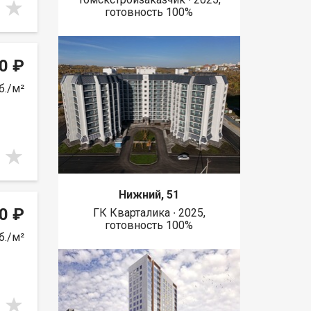
готовность 100%
0 ₽
б./м²
Нижний, 51
0 ₽
ГК Кварталика ∙ 2025,
готовность 100%
б./м²