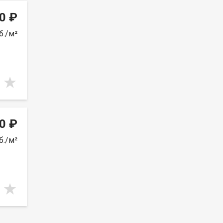
0 ₽
б./м²
0 ₽
б./м²