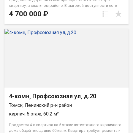
квартиру, в спальном районе. В шаговой доступности есть
все и для всех. Школы, детские сады, магазины и торговые
4 700 000 ₽
центры. В пяти минутах езды стадион Кедр, Гармония бассейн,
лесной массив для прогулок, а также ДК Авангард, ТРЦ
Манеж и многое другое. При звонке, пожалуйста, сообщите
номер варианта - JV004070101129
4-комн, Профсоюзная ул, д.20
Томск, Ленинский р-н район
кирпич, 5 этаж, 60.2 м²
Продается 4-к квартира на 5 этаже пятиэтажного кирпичного
дома общей площадью 60 кв. м. Квартира требует ремонта и