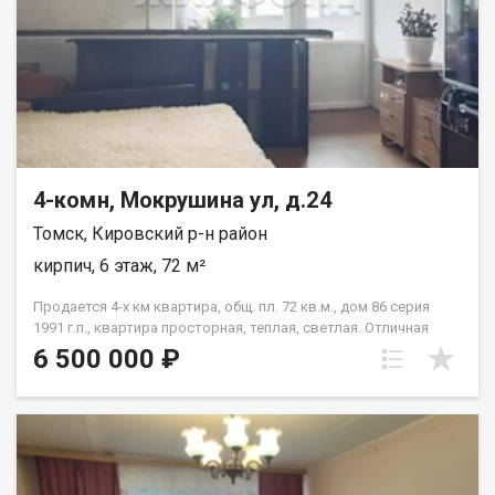
4-комн, Мокрушина ул, д.24
Томск, Кировский р-н район
кирпич, 6 этаж, 72 м²
Продается 4-х км квартира, общ. пл. 72 кв.м., дом 86 серия
1991 г.п., квартира просторная, теплая, светлая. Отличная
планировка, все комнаты раздельные, 2 застекленных
6 500 000 ₽
балкона. отгорожен тамбур на двух хозяев. рядом школа,
детский сад, поликлиника. магазин абрикос на первом этаже
дома. Ремонт есть в 2-х комнатах и в ванной. в туалете и
остальных комнатах требуется ремонт. При звонке,
пожалуйста, сообщите номер варианта - JV004070100794