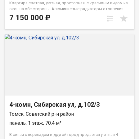
Квартира светлая, уютная, просторная, с красивым видом из
окон на обе стороны. Алюминиевые радиаторы отопления.
Пластиковые окна. Сан\узел раздельный. Балкон застеклен
7 150 000 ₽
алюминиевыми конструкциями и обшит.Три шкафа -купе.
Рядом с домом школа, детский садик, парк с озером,
остановки общественного транспорта. Возможен обмен на 1
комнатную квартиру на Герасименко.
4-комн, Сибирская ул, д.102/3
Томск, Советский р-н район
панель, 1 этаж, 70.4 м²
В связи с переездом в другой город продается уютная 4-