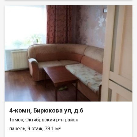
магазин Абрикос. Недалеко находятся остановки
общественного транспорта (автобусы 19., 24., 24.120), школа и
поликлиника в шаговой доступности, во дворе дома есть
детская площадка. Достаточно парковочных мест. Общий
тамбур на двух хозяев. Чистая продажа, показ в любое,
удобное для вас время. Торг. Рядом с лифтом имеется
кладовая. При звонке, пожалуйста, сообщите номер варианта
- JV004070100003
4-комн, Бирюкова ул, д.6
Томск, Октябрьский р-н район
панель, 9 этаж, 78.1 м²