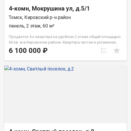
4-комн, Мокрушина ул, д.5/1
Томск, Кировский р-н район
панель, 2 этаж, 60 м²
Продается 4-к квартира на удобном 2 этаже общей площадью
60 кв. м в Кировском районе. Квартира чистая и ухоженная,
стены, потолки и полы выровнены, санузел раздельный,
6 100 000 ₽
балкон. Окна выходят на солнечную сторону. Во дворе много
парковочных мест, детская площадка. Дом на небольшом
удалении от дороги, за счет чего двор тихий и спокойный, при
этом в шаговой доступности расположены школа, сады,
поликлиника, Сибирский ботанический сад для прогулок,
магазины и супермаркеты, остановки общественного
транспорта, что делает квартиру привлекательной для семей
с детьми. Звоните по номеру телефона в объявлении,
записывайтесь на просмотр. Рядом с объектом находятся:1
школа,2 детских сада,2 продуктовых магазина,3 спортивных
учреждения. При звонке, пожалуйста, сообщите номер
варианта - JV004070100791