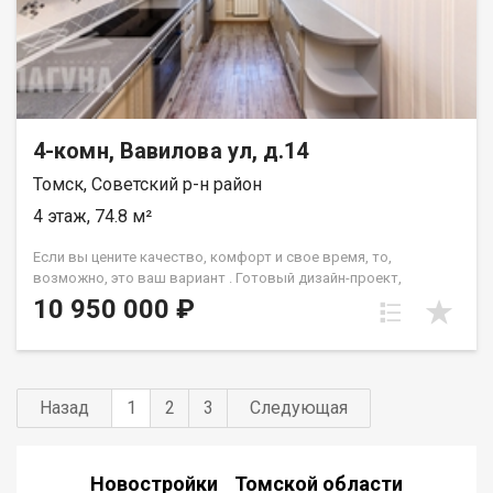
расположен в тихом, спокойном месте.
4-комн, Вавилова ул, д.14
Томск, Советский р-н район
4 этаж, 74.8 м²
Если вы цените качество, комфорт и свое время, то,
возможно, это ваш вариант . Готовый дизайн-проект,
реализованный в жизнь. Все продумано до мелочей и
10 950 000 ₽
деталей. Сделано с душой. Полная комплектация квартиры
мебелью и техникой. Подробно покажу и расскажу на
просмотре Уютные семейные вечера или прием гостей будут
в радость в едином пространстве гостиной, кухни и
столовой. Три отдельные комнаты дают варианты сценариев.
Назад
1
2
3
Следующая
Спальня, детская, кабинет, гардеробная или гостевая комната
- любой вариант на выбор для ваших потребностей. ✔ В
радиусе 300м Академический лицей и 2 муниципальных
Новостройки Томской области
детских сада. ✔ Все необходимые магазины, аптеки,