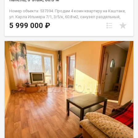
Номер объекта: 537394. Продам 4 комн квартиру на Каштаке,
ул. Карла Ильмера 7/1, 3/5/к, 60.8 м2, санузел раздельный,
балкон застеклен. Квартира в хорошем состоянии. Возможен
5 999 000 ₽
любой расчета. Удобная транспортная развязка, рядом
школы, дет. сады, торговые центры.