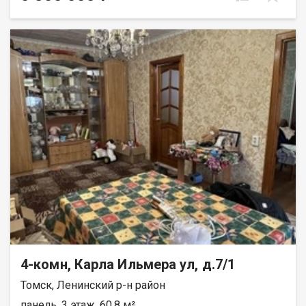
окна выходят на три стороны. Дом находится в зелёном
районе, около Белого озера. Рядом с домом расположены
школы, детские сады, ОГБОУ КШИ Томский Кадетский корпус,
сетевые гипермаркеты, поликлиники, спорткомплекс. В
шаговой доступности находится остановка общественного
транспорта, что позволит быстро и удобно добраться до
любой точки города. Не упустите возможность приобрести
просторную квартиру, и свободу в создании пространства по
своему вкусу. Звоните и приходите на просмотр уже сегодня!
При звонке, пожалуйста, сообщите номер варианта -
JV004070101022
4-комн, Карла Ильмера ул, д.7/1
Томск, Ленинский р-н район
панель, 3 этаж, 60.8 м²