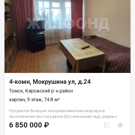
4-комн, Мокрушина ул, д.24
Томск, Кировский р-н район
кирпич, 9 этаж, 74.8 м²
Продается большая четырехкомнатная квартира в
экологически чистом районе (Ботанический сад), рядом с
площадью Южная. Общая площадь квартиры составляет 75
6 850 000 ₽
кв.м. Квартира теплая, сухая, светлая. В квартире имеется
балкон, обшит деревом. На первом этаже дома расположен