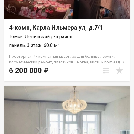
4-комн, Карла Ильмера ул, д.7/1
Томск, Ленинский р-н район
панель, 3 этаж, 60.8 м²
Просторная, 4х комнатная квартира для большой семьи!
Косметический ремонт, пластиковые окна, чистый подъезд. В
доме ТСЖ Расположение дома рядом со Школой 14 и детским
6 200 000 ₽
садиком 76 Остается почти вся мебель. Торопитесь, показ по
договоренности! При звонке, пожалуйста, сообщите номер
варианта - JV004070100860