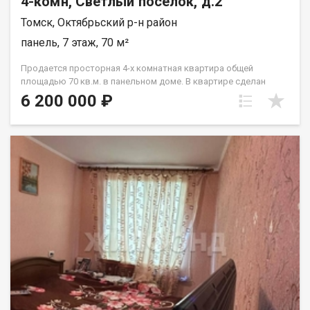
4-комн, Светлый поселок, д.2
Томск, Октябрьский р-н район
панель, 7 этаж, 70 м²
Продается просторная 4-х комнатная квартира общей
площадью 70 кв.м. в панельном доме. В квартире сделан
косметический ремонт, установлены пластиковые окна,
6 200 000 ₽
новым собственникам остается кухонный гарнитур. Дом
расположен в районе с развитой инфраструктурой: в
шаговой доступности лицей, детский сад, школа, магазины. О
СДЕЛКЕ: -Звоните, просмотр в удобное для Вас время.
-Полное юридическое сопровождение сделки. -Все виды
расчетов. -Прямая продажа. При звонке, пожалуйста,
сообщите номер варианта - JV004070100983