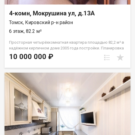
4-комн, Мокрушина ул, д.13А
Томск, Кировский р-н район
6 этаж, 82.2 м²
Просторная четырёхкомнатная квартира площадью 82,2 м² в
надёжном кирпичном доме 2005 года постройки. Планировка
квартиры включает три отдельные светлые спальни и
10 000 000 ₽
великолепную кухню-гостиную площадью 27,5 м², где можно
организовать зону отдыха и приёма гостей. Два застеклённых
балкона станут отличным местом для утреннего кофе или
вечернего отдыха. Преимущества • Качественный кирпичный
дом обеспечивает отличную тепло- и шумоизоляцию •
Современная планировка с просторными комнатами • Два
балкона для отдыха и хранения Развитая инфраструктура
района включает: • Уютный парк для прогулок • Детский сад в
пешей доступности • Школу рядом с домом • Магазины
первой необходимости • Аптечные пункты Идеальное
решение Эта квартира станет отличным выбором для
большой семьи, ценящей комфорт, качество жилья и
развитую инфраструктуру района. Всё необходимое для
жизни находится в шаговой доступности, при этом дом