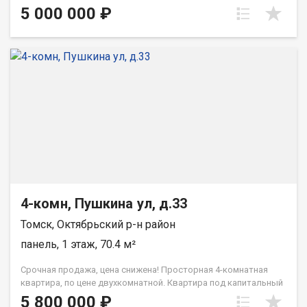
предлагает простор для творчества (все стены не несущие).
5 000 000 ₽
Три комнаты раздельные, одна проходная. Кухня новая. Часть
окон стеклопакет. С.у совмещённый. Капремонт крыши и
подвала. Тихий и чистый подъезд. Дом находится в районе с
развитой инфраструктурой: рядом остановка общественного
транспорта, различные магазины, поликлиники для взрослых
и детей, спорткомплекс Манеж, парк для прогулок и отдыха,
пункты выдачи Озон и ВБ, Почта России. Во дворе находится
садик, через дорогу - школа. Отличный вариант для большой
семьи с детьми. Звоните, организуем показ в удобное для вас
время. При звонке, пожалуйста, сообщите номер варианта -
JV001070100133
4-комн, Пушкина ул, д.33
Томск, Октябрьский р-н район
панель, 1 этаж, 70.4 м²
Срочная продажа, цена снижена! Просторная 4-комнатная
квартира, по цене двухкомнатной. Квартира под капитальный
ремонт. Большая площадь, изолированные светлые комнаты,
5 800 000 ₽