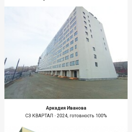
досуговые учреждения, поликлиника и другие объекты (от
почты до банковских отделений) ✔ Лес и свежий воздух.
Освещённая асфальтированная трасса в лесу для Ваших
вечерних прогулок пешком. ✔ Удобная транспортная
развязка, полное отсутствие пробок при выезде в город,
автобусные остановки с выбором направлений маршруток.
Просмотреть квартиру можно по предварительной записи по
телефону. Вариант достойный внимания, вам точно не стоит
сомневаться!
Аркадия Иванова
СЗ КВАРТАЛ ∙ 2024, готовность 100%