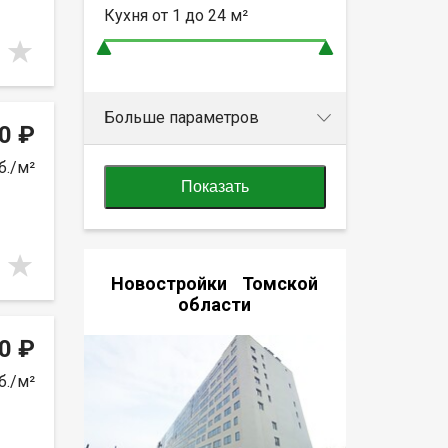
Кухня от
1 до 24
м²
Больше параметров
0 ₽
б./м²
Показать
Новостройки Томской
области
0 ₽
б./м²