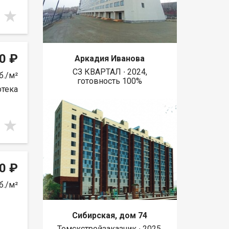
0 ₽
Аркадия Иванова
СЗ КВАРТАЛ ∙ 2024,
б./м²
готовность 100%
отека
0 ₽
б./м²
Сибирская, дом 74
Томскстройзаказчик ∙ 2025,