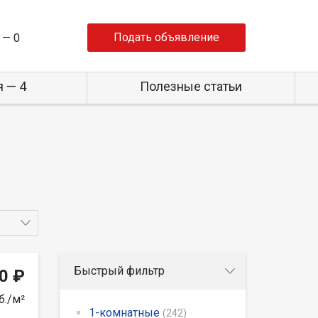
Подать объявление
 —
0
 — 4
Полезные статьи
Быстрый фильтр
0 ₽
б./м²
1-комнатные
(242)