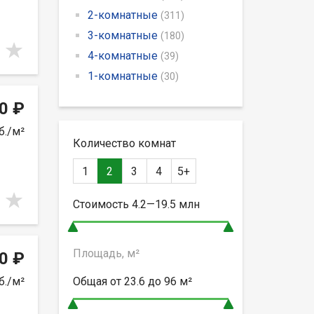
2-комнатные
(311)
3-комнатные
(180)
4-комнатные
(39)
1-комнатные
(30)
0 ₽
б./м²
Количество комнат
1
2
3
4
5+
Стоимость
4.2—19.5
млн
Площадь, м²
0 ₽
б./м²
Общая от
23.6 до 96
м²