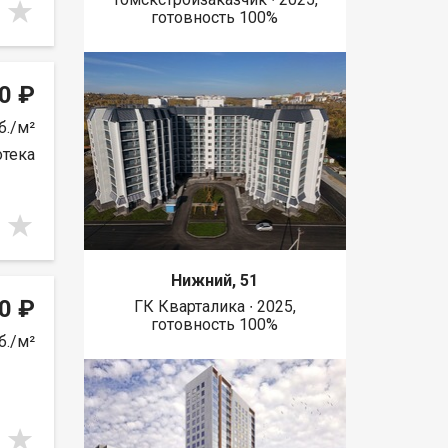
готовность 100%
0 ₽
б./м²
отека
Нижний, 51
0 ₽
ГК Кварталика ∙ 2025,
готовность 100%
б./м²