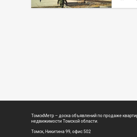
планиро
бор с др
только 
и техни
состоян
школа( 
парки о
Стильна
всё для
для тех,
необход
ремонт.
Организ
звонке,
JV00207
ТомскМетр – доска объявлений по продаже квартир
недвижимости Томской области.
Томск, Никитина 99, офис 502