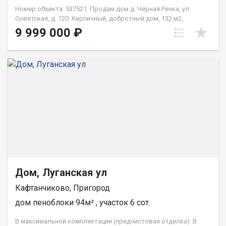
Номер объекта: 537521. Продам дом д. Черная Речка, ул.
Советская, д. 120. Кирпичный, добротный дом, 132 м2,
ленточный фундамент. Комнаты раздельные. Санузел
9 999 000 ₽
совмещен. 2 этажа. Большая веранда. Можно использовать
на две семьи (отдельные входа). Есть баня, кирпичная 3х3,6 м,
у бани есть слив. Большая мастерская, кирпичная
(отапливаемая). На территории расположен гараж, 11,7х5,3 м,
высота 3 м. Погреб. Отопление газовое, вода центральная,
септик с переливом. Дом очень теплый, расположен на
возвышенности, не топит. Все построено качественно,
строили для себя. Можно проживать семье или использовать
как дуплекс. Напротив дома участок выкуплен, чтобы перед
домом никто не построился. Рассмотрим любой вид расчета,
в том числе обмен на квартира в г. Томск или Зональная
Станция (авто не интересует) В п. Черная Речка есть школа,
ФАП, магазины. Реальному покупателю хороший торг
Дом, Луганская ул
Кафтанчиково, Пригород
дом пеноблоки 94м² , участок 6 сот.
В максимальной комплектации (предчистовая отделка). В