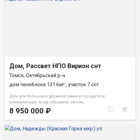
Дом, Рассвет НПО Вирион снт
Томск, Октябрьский р-н
дом пеноблоки 131.6м² , участок 7 сот.
Дом для большой и дружной семьи в городе! Все
коммуникации: вода-скважина, септик,
электрокотел-2шт(резервный). Представлен в предчистовой
8 950 000 ₽
отделке. Стены сибит 400, утеплен, отделка мокрая
штукатурка. Фундамент свайно-ленточный, с глубиной свай 3
м, что обеспечивает защиту от промерзания. Дом простоял
уже год и не имеет трещин и сколов благодаря выполнению
строительных работ по правильным технологиям. Отопление