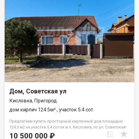
Отопление: Газовый котел мощностью 18 кВт, автоматически
регулирующий подачу тепла. Земельный участок: - Площадь:
17 соток. - На участке имеется хозяйственная постройка для
хранения инвентаря. - Участок разработан и ухожен.
Инфраструктура: - В шаговой доступности остановка
общественного транспорта. - Школа в 5 минутах ходьбы. Этот
дом идеальное сочетание комфорта и удобства. Звоните для
получения дополнительной информации и организации
просмотра! Звоните , любой вид расчета . Персональное
юридическое сопровождение . При звонке, пожалуйста,
сообщите номер варианта - JV008070100958
Дом, Советская ул
Кисловка, Пригород
дом кирпич 124.5м² , участок 5.4 сот.
Предлагаем купить просторный кирпичный дом площадью
124,5 м2 на участке 5,4 соток в п. Кисловка, по ул. Советская!
Этот дом идеально подходит для большой семьи! - Первый
10 500 000 ₽
этаж: четыре спальни, просторный холл, гардеробная и