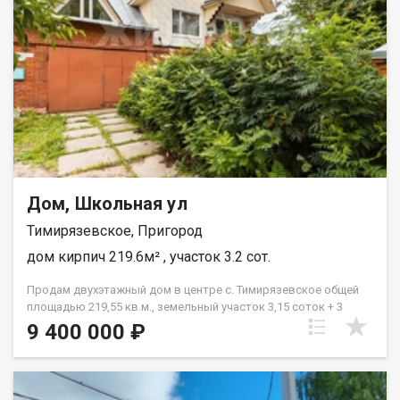
плинтус, в ванной - кафель Стены - шпаклёваны под обои, в
ванной - кафель., Потолки - натяжные., Лестница деревянная.,
Двери межкомнатные., Инсталляция., 1-ый этаж: прихожая,
котельная, с.узел, кухня студия, 1комната., 2-ой этаж: Ванная,
спальня.Дом на этапе отделки, цена указана с отделкой (без
отделки дешевле). При звонке, пожалуйста, сообщите номер
варианта - JV008070103980
Дом, Школьная ул
Тимирязевское, Пригород
дом кирпич 219.6м² , участок 3.2 сот.
Продам двухэтажный дом в центре с. Тимирязевское общей
площадью 219,55 кв.м., земельный участок 3,15 соток + 3
сотки в долгосрочной аренде (используются для
9 400 000 ₽
огородничества). Первый этаж кирпичный: кухня-гостиная,
санузел, большая баня с комнатой отдыха и гараж, второй
этаж брус с отделкой сайдингом: четыре спальни,
хозяйственное помещение + туалет. Коммуникации