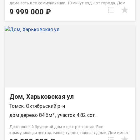
доме есть все коммуникации. 10 минут езды от города. Дом
расположен на ровном участке, площадью 6 соток.
9 999 000 ₽
Кафтанчиково - отличное место для жизни. Есть все сетевые
магазины, школа, детскй сад, регулярно ходит автобус. Дом
подходит под любые формы расчета. Экскурсии проводятся
по четным дням недели. Вы сможете изучить дом изнутри и
снаружи, подробно узнать о конструктиве и архитектуре
дома, посмотреть село Кафтанчиково. Для записи на
экскурсию - звоните по телефону в объявлении. При звонке,
пожалуйста, сообщите номер варианта - JV008070103718
Дом, Харьковская ул
Томск, Октябрьский р-н
дом дерево 84.6м² , участок 4.82 сот.
Деревянный брусовой дом в центре города. Bсе
коммуникации центральные, туалет, ванна в доме. Дом имеет
2этажа , первый и цоколь, в цокольном этаже находится кухня