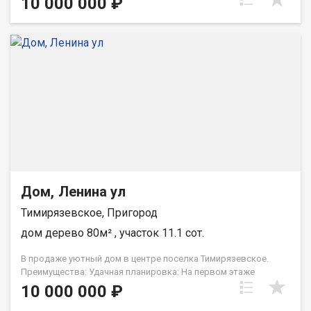
10 000 000 ₽
и ванная комната. На первом этаже 4комнаты . Дом состоит
из 2х половин , одна из которых новая, она была построена
4года назад из бревен, внутри выполнены отделочные
работы. На территории участка есть небольшая баня,
кирпичный гараж в 2этажа (цоколь), погреб, теплица . 2 двора.
Для уточнения информации и записи на просмотры звоните.
При звонке, пожалуйста, сообщите номер варианта -
JV008070107168
Дом, Ленина ул
Тимирязевское, Пригород
дом дерево 80м² , участок 11.1 сот.
В продаже уютный дом в центре поселка Тимирязевское.
Преимущества: Удачная планировка: На первом этаже
расположены кухня, две спальни, сан узел, просторная
10 000 000 ₽
веранда. Второй этаж свободной планировки. Мебель и