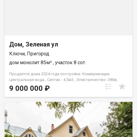
Дом, Зеленая ул
Ключи, Пригород
дом монолит 85м² , участок 8 сот.
Продаётся дома 2024 года постройки. Коммуникации:
Центральная вода., Септик - 4,5м3., Электричество -380в,
15кВт., Газ - на границе участка Электропроводка с
9 000 000 ₽
электроприборами (розетки, автоматы, выключатели).,
Отопление - электрический котёл, биметаллические
радиаторы., Водоснабжение, канализация, вентиляция
разведены по дому., Материал стен - кирпич, утепление 120мм,
облицовочный кирпич., Фундамент - ленточный утеплённый
(подполье высотой- 1,0м)., Перекрытия - железобетонные
плиты, утепление, стяжка., Кровля - мансардная, 200мм
утеплитель., Отделка: Полы - полукоммерческий линолеум,