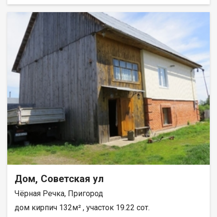
коммуникаций: электричество , вода в доме - скважина со
своим колодцем , газ на границе. Доступна программа
Семейная. При звонке, пожалуйста, сообщите номер варианта
- JV008070102697
Дом, Советская ул
Чёрная Речка, Пригород
дом кирпич 132м² , участок 19.22 сот.