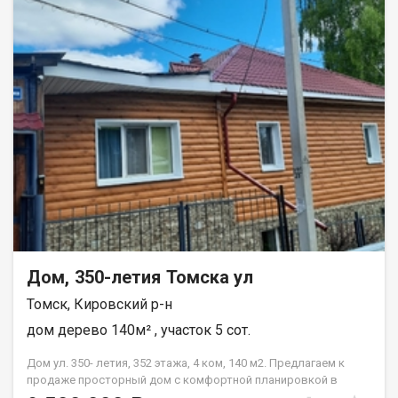
центральные: свет, вода, отопление. Капитальный тёплый
гараж на две машины, смотровая яма. Дом расположен в
центре поселка, в шаговой доступности средняя школа, на
соседней улице два детских сада, магазины и остановка в
двух минутах ходьбы. Документы готовы, возможен любой
вид расчета. Звоните, покажу! При звонке, пожалуйста,
сообщите номер варианта - JV008070101874
Дом, 350-летия Томска ул
Томск, Кировский р-н
дом дерево 140м² , участок 5 сот.
Дом ул. 350- летия, 352 этажа, 4 ком, 140 м2. Предлагаем к
продаже просторный дом с комфортной планировкой в
Кировском районе. Отличное состояние. Выполнен хороший