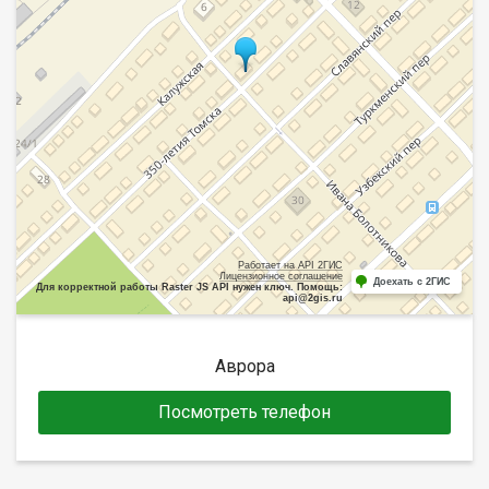
Работает на API 2ГИС
Лицензионное соглашение
Доехать с 2ГИС
Для корректной работы Raster JS API нужен ключ. Помощь:
api@2gis.ru
Аврора
Посмотреть телефон