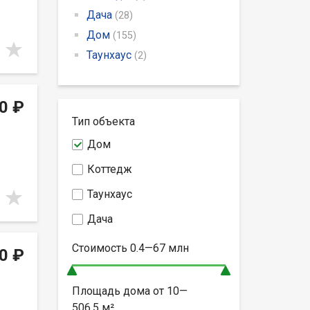
Дача
(28)
Дом
(155)
Таунхаус
(2)
0 ₽
Тип объекта
Дом
Коттедж
Таунхаус
Дача
Стоимость
0.4—67
млн
0 ₽
Площадь дома от
10—
506.5
м²