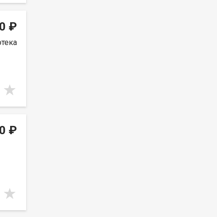
0 ₽
отека
0 ₽