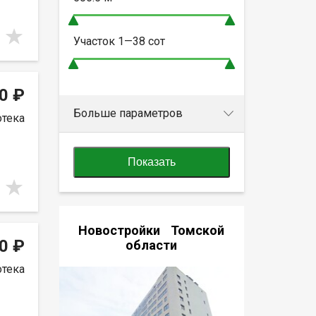
Участок
1—38
сот
0 ₽
Больше параметров
отека
Показать
Новостройки Томской
0 ₽
области
отека