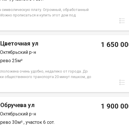
а символическую плату. Огромный, обработанный
 Можно прописаться и купить этот дом под
ский капитал.
 Цветочная ул
1 650 00
 Октябрьский р-н
рево 25м²
сположена очень удобно, недалеко от города. До
ки общественного транспорта 20 минут пешком, до
0 минут. Есть отдельные ворота для въезда
иля, парковочное место. Дом 2 этажа. На участке
важина, поливочная вода, электричество в доме.
бруса 3*5. Есть все насаждения: клубника, малина,
 Обручева ул
а, облепиха, жимолость, яблоко, груша, абрикос,
1 900 00
ишня. В цветнике почти 30 кустов роз. И, конечно,
 Октябрьский р-н
 дачи -голубая ель. Она дает прохладу в жаркий
 веранде. При звонке, пожалуйста, сообщите номер
рево 30м² , участок 6 сот.
а - JV008070103159