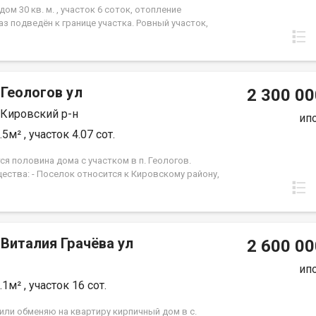
ом 30 кв. м. , участок 6 соток, отопление
аз подведён к границе участка. Ровный участок,
ной формы. Уютный, тихий, тупиковый переулок,
ельные соседи. При звонке, пожалуйста, сообщите
арианта - JV008070104493
 Геологов ул
2 300 00
 Кировский р-н
ип
5м² , участок 4.07 сот.
я половина дома с участком в п. Геологов.
ества: - Поселок относится к Кировскому району,
ен за школой № 49 и детским садом № 54. -Широкие
ированные улицы, круглогодичный проезд.
 газифицирован( газ по границе участка) - Всё
имое рядом: магазины, остановка общественного
Виталия Грачёва ул
рта (в поселок заходит рейсовый автобус №32,
2 600 00
00м остановка маршрута №119, в 10 минутах ходьбы
ка маршрута №2) О доме - Расположение: п.
ип
, ул. Геологов д.23 - Площадь: 21,5 м². -
1м² , участок 16 сот.
ка: комната, кухня. - Ремонт: требует ремонта -
тельные помещения: холодная веранда, туалет на
или обменяю на квартиру кирпичный дом в с.