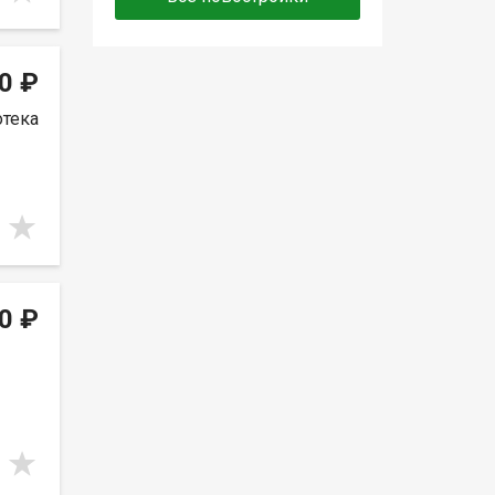
0 ₽
отека
0 ₽