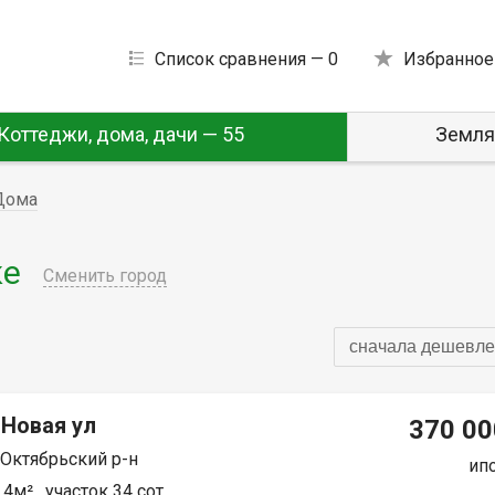
Список сравнения —
0
Избранное
Коттеджи, дома, дачи — 55
Земля
Дома
ке
Сменить город
сначала дешевле
 Новая ул
370 00
 Октябрьский р-н
ип
4м² , участок 34 сот.