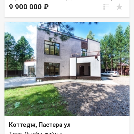
идеально ровная дорога. Никаких пробок! По пути домой
9 900 000 ₽
всегда красивые виды на реку.... Участок 12 соток, большой,
ровный, каждый год обрабатывался. На участке хвойные
деревья, сортовая клубника, две капитальные теплицы,
мангальная зона, новая баня и еще много свободного места.
Назначение ЛПХ. Дом полностью кирпичный 2014 года
постройки, 145 м2. Есть теплый гараж на 2 автомобиля +
уличный навес. Второй этаж в отделке вайт-бокс (ламинат и
двери уже куплены) При продаже полностью остается вся
мебель и техника! Коммуникации: с. Батурино находится в
проекте догазификации, на сегодняшний момент дом
отапливается твердотопливным котлом (пеллеты, уголь,
дрова, подойдет что угодно) + резервный электрический
котел, вода центральная, слив - септик 10 кубов. 1 взрослый
собственник. Никаких обременений. Быстрое освобождение.
Свободная продажа. Показ по предварительной
договоренности, пожалуйста, звоните, отвечу на любые ваши
вопросы.
Коттедж, Пастера ул
Томск, Октябрьский р-н