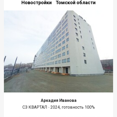
Новостройки Томской области
наличие всех необходимых объектов для комфортной жизни.
Близость к водоемам: рядом находятся два озера, что
предоставляет отличные возможности для летнего отдыха.
Лесные массивы: в окрестностях много лесов, богатых
грибными местами, что привлечет любителей природы и
активного отдыха. Категория и виды разрешенного
использования: Категория: Земли сельскохозяйственного
назначения Виды разрешенного использования: Для
размещения объектов сельскохозяйственного назначения.
Для сельскохозяйственных угодий. Для общего
сельскохозяйственного использования. Этот участок
представляет собой отличную возможность для тех, кто
хочет заниматься сельским хозяйством или организовать
бизнес в этой области, а также для тех, кто ищет спокойное
место для жизни вдали от городской суеты. Звоните ! При
звонке, пожалуйста, сообщите номер варианта -
JV008070102405
Аркадия Иванова
СЗ КВАРТАЛ ∙ 2024, готовность 100%