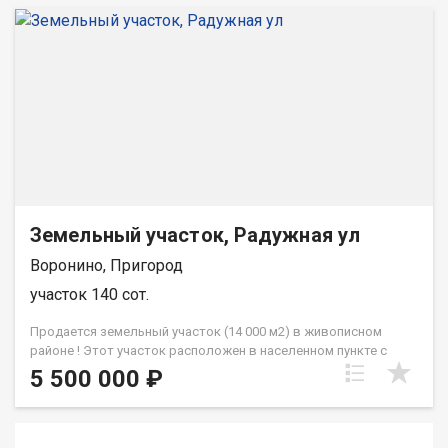
Земельный участок, Радужная ул
Воронино, Пригород
участок 140 сот.
Продается земельный участок (14 000 м2) в живописном
районе ! Этот участок расположен в населенном пункте с
развитой инфраструктурой, что делает его идеальным
5 500 000 ₽
местом как для проживания, так и для ведения бизнеса в
сельскохозяйственной сфере. В непосредственной близости
находятся все необходимые объекты: сад, школа, магазины и
другие удобства. Преимущества: Развитая инфраструктура: