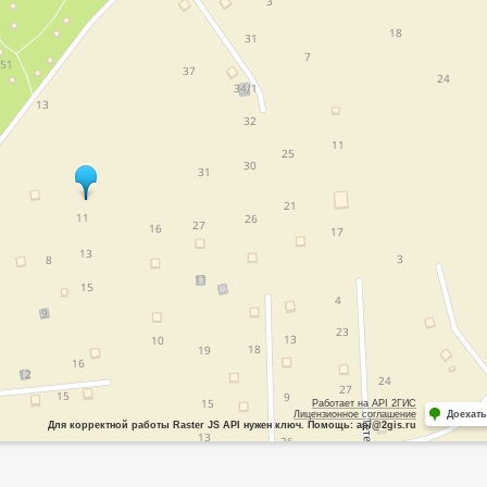
Работает на API 2ГИС
Лицензионное соглашение
Доехать
Для корректной работы Raster JS API нужен ключ. Помощь: api@2gis.ru