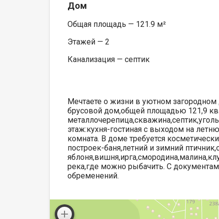
Дом
Общая площадь — 121.9 м²
Этажей — 2
Канализация — септик
Мечтаете о жизни в уютном загородном
брусовой дом,общей площадью 121,9 кв
металлочерепица,скважина,септик,угол
этаж:кухня-гостиная с выходом на летню
комната. В доме требуется косметическ
построек-баня,летний и зимний птичник,
яблоня,вишня,ирга,смородина,малина,кл
река,где можно рыбачить. С документам
обременений.