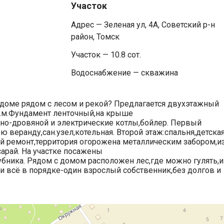
Участок
Адрес — Зеленая ул, 4А, Советский р-н
район, Томск
Участок — 10.8 сот.
Водоснабжение — скважина
 доме рядом с лесом и рекой? Предлагается двухэтажный
.м.Фундамент ленточный,на крыше
ьно-дровяной и электрические котлы,бойлер. Первый
ю веранду,сан.узел,котельная. Второй этаж:спальня,детска
ий ремонт,территория огорожена металлическим забором,и
сарай. На участке посажены
убника. Рядом с домом расположен лес,где можно гулять,и
и всё в порядке-один взрослый собственник,без долгов и