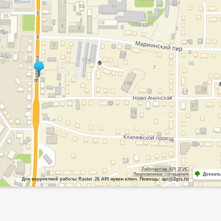
Работает на API 2ГИС
Лицензионное соглашение
Доехать
Для корректной работы Raster JS API нужен ключ. Помощь: api@2gis.ru