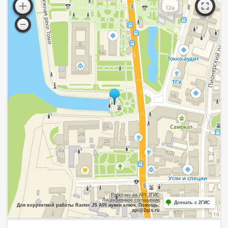
Работает на API 2ГИС
Лицензионное соглашение
Доехать с 2ГИС
Для корректной работы Raster JS API нужен ключ. Помощь:
api@2gis.ru