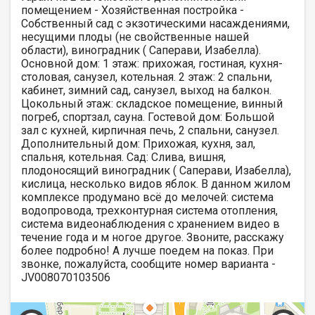
помещением - Хозяйственная постройка -
Собственный сад с экзотическими насаждениями,
несущими плоды (не свойственные нашей
области), виноградник ( Саперави, Изабелла).
Основной дом: 1 этаж: прихожая, гостиная, кухня-
столовая, санузел, котельная. 2 этаж: 2 спальни,
кабинет, зимний сад, санузел, выход на балкон.
Цокольный этаж: складское помещение, винный
погреб, спортзал, сауна. Гостевой дом: Большой
зал с кухней, кирпичная печь, 2 спальни, санузел.
Дополнительный дом: Прихожая, кухня, зал,
спальня, котельная. Сад: Слива, вишня,
плодоносящий виноградник ( Саперави, Изабелла),
кислица, несколько видов яблок. В данном жилом
комплексе продумано всё до мелочей: система
водопровода, трехконтурная система отопления,
система видеонаблюдения с хранением видео в
течение года и м ногое другое. Звоните, расскажу
более подробно! А лучше поедем на показ. При
звонке, пожалуйста, сообщите номер варианта -
JV008070103506