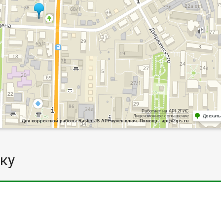
Работает на API 2ГИС
Лицензионное соглашение
Доехать
Для корректной работы Raster JS API нужен ключ. Помощь: api@2gis.ru
ку