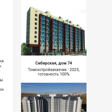
ка.
Сибирская, дом 74
ь
Томскстройзаказчик ∙ 2025,
готовность 100%
ры
он