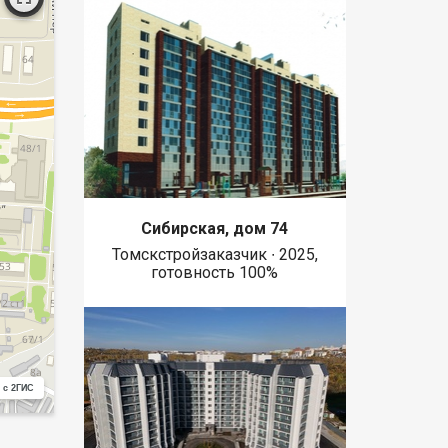
Сибирская, дом 74
Томскстройзаказчик ∙ 2025,
готовность 100%
 с 2ГИС