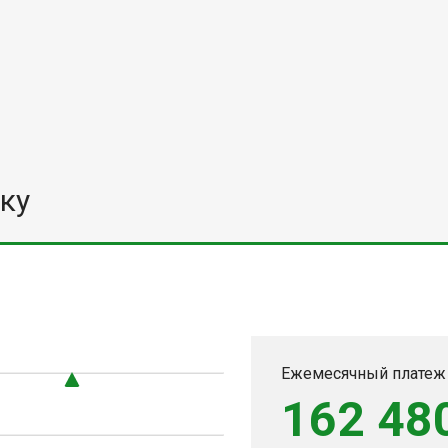
ку
0
Ежемесячный платеж
162 48