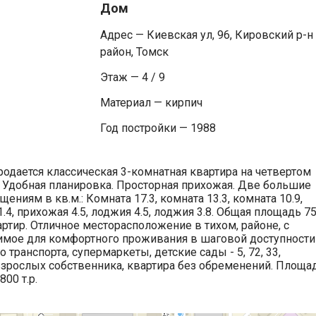
Дом
Адрес — Киевская ул, 96, Кировский р-н
район, Томск
Этаж — 4 / 9
Материал — кирпич
Год постройки — 1988
 Продается классическая 3-комнатная квартира на четвертом
 Удобная планировка. Просторная прихожая. Две большие
иям в кв.м.: Комната 17.3, комната 13.3, комната 10.9,
т 1.4, прихожая 4.5, лоджия 4.5, лоджия 3.8. Общая площадь 75
ртир. Отличное месторасположение в тихом, районе, с
димое для комфортного проживания в шаговой доступности
транспорта, супермаркеты, детские сады - 5, 72, 33,
взрослых собственника, квартира без обременений. Площад
00 т.р.