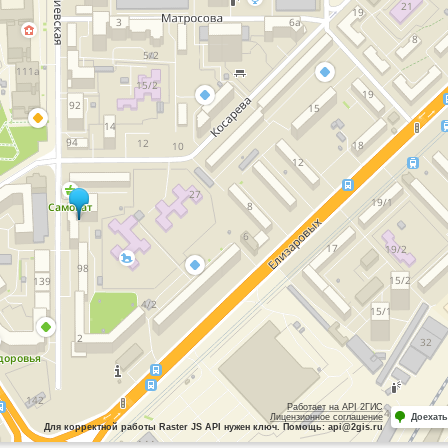
Работает на API 2ГИС
Лицензионное соглашение
Доехать
Для корректной работы Raster JS API нужен ключ. Помощь: api@2gis.ru