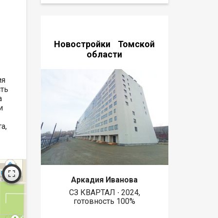
Новостройки Томской
области
ия
сть
а
и
а,
Аркадия Иванова
СЗ КВАРТАЛ ∙ 2024,
готовность 100%