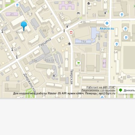
Работает на API 2ГИС
Лицензионное соглашение
Доехать
Для корректной работы Raster JS API нужен ключ. Помощь: api@2gis.ru