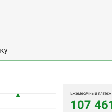
ку
0
Ежемесячный платеж
107 46