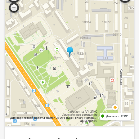
Работает на API 2ГИС
Лицензионное соглашение
Доехать с 2ГИС
Для корректной работы Raster JS API нужен ключ. Помощь:
api@2gis.ru