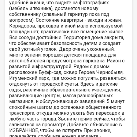
удобной жизни, что видите на фотографиях
(мебель и техника), достанется новому
собственнику (спальный гарнитур пока под
вопросом). Состояние квартиры - заходи и живи.
Коридоров, проходов и иной мало используемой
площади нет, практически все помещение жилое.
Все соседи достойные. Территория дома закрыта,
что обеспечивает безопасность детям и создает
свой уютный уголок. Двор очень ухоженный,
много зелени, хорошая детская площадка, для
автолюбителей предусмотрена парковка. Район с
развитой инфраструктурой. Рядом с домом
расположен Буфф-сад, сквер Героев Чернобыля,
Игуменский парк, где можно погулять, развеяться,
отдохнуть от городской суеты. Здесь и детские
сады, различные образовательные учреждения,
развивающие центры, масса разнообразных
магазинов, и обслуживающих заведений. 5 минут
спокойным шагом до остановки общественного
транспорта, откуда можно уехать без пересадок в
любую часть города. Звоните прямо сейчас, чтобы
записаться на просмотр! Добавьте объявление в
ИЗБРАННОЕ, чтобы не потерять При звонке,
пожалуйста, сообщите номер варианта -