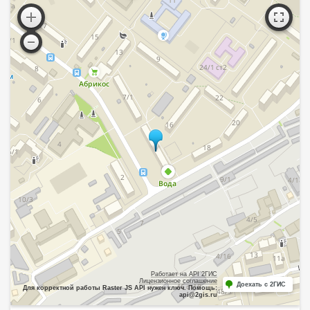
Работает на API 2ГИС
Лицензионное соглашение
Доехать с 2ГИС
Для корректной работы Raster JS API нужен ключ. Помощь:
api@2gis.ru