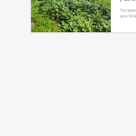
Продаем 
дом 50 м
земля р
теплицы
крыжовни
год. На 
доме ест
тепло, в
коридор,
действу
проживаю
подаетс
с домом.
проводя
вариант