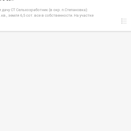
дачу СТ Сельхозработник (в окр. п.Степановка):
.кв., земля 6,5 сот. все в собственности. На участке
азработана, посадки каждый год. Имеется две
, плодово-ягодные кустарники (малина,
к, жимолость, ирга, калина и пр.), урожай каждый
участке 2х эт. дом (2009 г.постройки), брусовой- в
ь кухня, комната, печь на две комнаты - очень
торой этаж под спальные места, есть кладовая и
 туалет на улице. На участке есть баня,
ющая. Автобусная остановка рядом. Соседи
т круглый год. Свой колодец . Есть свет и вода
я по расписанию с весны по осень. Парковка рядом
 B зимнее время дорога чиститься. В 2025 году
т газ. При звонке, пожалуйста, сообщите номер
а - JV008070102490