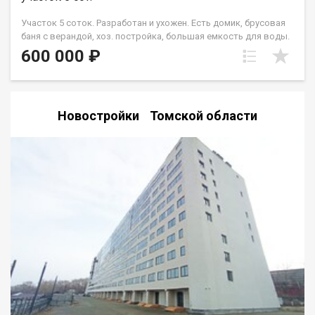
Участок 5 соток. Разработан и ухожен. Есть домик, брусовая
баня с верандой, хоз. постройка, большая емкость для воды.
2 теплицы, насаждения, плодовые кустарники, многолетние
600 000 ₽
цветы. Место для парковки 2 автомобилей. Хорошие соседи.
Остановка автобуса: "2-е Мичуринские". 10 км от пл.Южной.
Садовое товарищество "Нива".
Новостройки Томской области