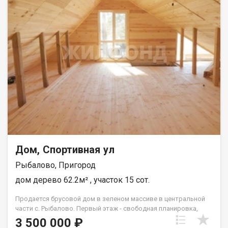
парк, аптеки, фельдшерско-акушерский пункт. Для получения
дополнительной информации и записи на просмотр звонить
по телефону в объявлении. При звонке, пожалуйста, сообщите
номер варианта - JV008070104084
Дом, Спортивная ул
Рыбалово, Пригород
дом дерево 62.2м² , участок 15 сот.
Продается брусовой дом в зеленом массиве в центральной
части с. Рыбалово. Первый этаж - свободная планировка,
пластиковые окна, в дом заведены коммуникации :
3 500 000 ₽
электричество, вода, есть свой септик, газ подведен к