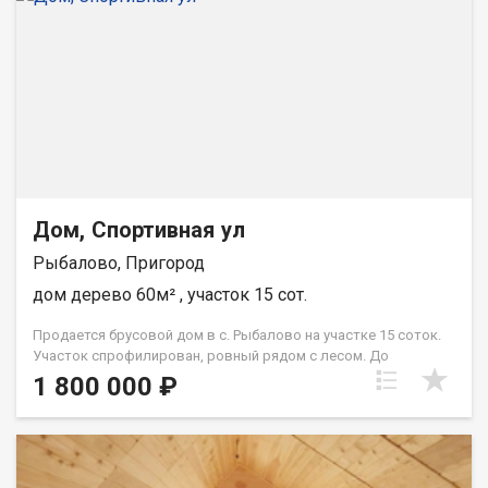
Дом, Спортивная ул
Рыбалово, Пригород
дом дерево 60м² , участок 15 сот.
Продается брусовой дом в с. Рыбалово на участке 15 соток.
Участок спрофилирован, ровный рядом с лесом. До
остановки общественного транспорта 10 минут пешком, до
1 800 000 ₽
лыжной трассы 15 минут пешком. Дом брусовой 15х15. Внутри
черновая отделка. Электричество подведено 380 V. Газ
подведён до границы участка. Центральное водоснабжение в
30 метрах от участка. Установлен септик, подведена
канализиция. В селе есть всё школа, супермаркеты, стадион,