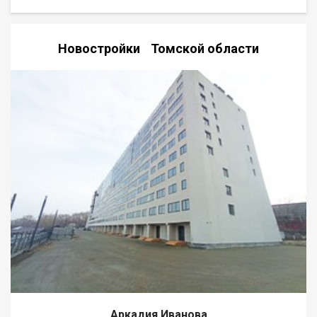
участку. Второй этаж - свободная планировка, чистовая
отделка. Веранда с видом на участок. Граничит участок
только с одной стороны с соседями, две стороны - лес
Новостройки Томской области
Дорога: асфальт.гравий В шаговой доступности супермаркет
Мария-Ра, остановка общественного транспорта, спортивная
школа, общеобразовательная школа, парк культуры и
отдыха. Для получения дополнительной информации и записи
на просмотр звоните по телефону в объявлении. При звонке,
пожалуйста, сообщите номер варианта - JV008070107066
Аркадия Иванова