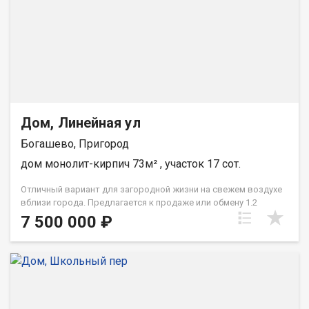
Дом, Линейная ул
Богашево, Пригород
дом монолит-кирпич 73м² , участок 17 сот.
Отличный вариант для загородной жизни на свежем воздухе
вблизи города. Предлагается к продаже или обмену 1.2
кирпичного дома с качественным ремонтом на большом
7 500 000 ₽
участке земли. По документам квартира, не доля. Дом
газифицирован, вода центральная, имеется система
водоочистки. Была произведена замена кровельного
материала. Территория возле дома благоустроена, также
имеется баня из бруса и гараж на две машины. Богашево это
поселение с развитой инфраструктурой: детский сад, школа,
выбор магазинов крупных торговых сетей, хорошая