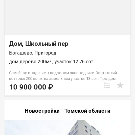
транспортная доступность и многое другое. Звоните,
уточняйте подробности! При звонке, пожалуйста, сообщите
номер варианта - JV008070100850
Дом, Школьный пер
Богашево, Пригород
дом дерево 200м² , участок 12.76 сот.
Семейное владение в кедровом заповеднике. 3х этажный
коттедж 200 кв..м. на земельном участке 13 сот. Про дом:
Основной дом площадью 200м2. 2019 года постройки,
10 900 000 ₽
полностью готов к внутренней отделке. Оцилиндрованное
бревно, диаметр 26 см. Фундамент ленточный, основательный
с бурозабивными сваями. Имеются все коммуникации: газ,
электричество, вода центральная. На территории
Новостройки Томской области
расположены 4 строения: - Современный гостевой дом-баня.
Ремонт и мебель под заказ по дизайн проекту. На первом
этаже прихожая, кухня-студия, душ, санузел, парная и коридор
с лестницей на второй этаж. На втором этаже спальня с