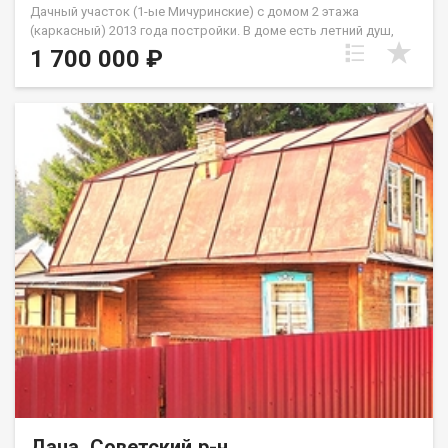
Дачный участок (1-ые Мичуринские) с домом 2 этажа
(каркасный) 2013 года постройки. В доме есть летний душ,
септик на 3 куба. Пристроена веранда (мангальная зона), баня
1 700 000 ₽
новая. Вода по расписанию, есть накопитель 1 м3. Без
насаждений.
Дача, Советский р-н