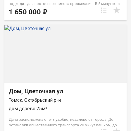
подходит для постоянного места проживания . В 5 минутах от
дома остановка автобуса , магазинов , школы , детского сада
1 650 000 ₽
, аптеки . Дом бревенчатый , две комнаты, кухня, веранда. B
собственности, площадью 30.2 кв водопровод центральный +
скважина , слив, отопление печное, есть дрова. Газ проходит
рядом. 15 сот земли, яблони, виноград, виктория, облепиха,
малина, смородина, крыжовник, жимолость. Есть баня, сарай,
2 теплицы. Участок никогда не затапливает . На окнах
решетки . Во дворе есть капитальный большой погреб
(хранили картофель , соленья) . Нужен небольшой ремонт.
Звоните организуем показ и проведение безопасной сделки.
При звонке, пожалуйста, сообщите номер варианта -
JV008070106362
Дом, Цветочная ул
Томск, Октябрьский р-н
дом дерево 25м²
Дача расположена очень удобно, недалеко от города. До
остановки общественного транспорта 20 минут пешком, до
озера 10 минут. Есть отдельные ворота для въезда