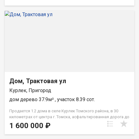
автомобиля(под крышей).На территории есть
баня(действующая ,не требующая вложений).Имеется
хозблок под инструмент и дрова. Теплица без насаждений.
Необходимые плодово-ягодные на участке имеются.
Документы в порядке. Один собственник. Межевание
проведено. Быстрый выход на сделку. На территории имеется
охрана. Оплата в год 5000 руб. Центральная дорога зимой
чистится. От остановки общественного транспорта 20 минут.
Автобус ходит по расписанию. Дорога асфальт. Просмотр в
удобное для Вас время. При звонке, пожалуйста, сообщите
номер варианта - JV008070107206
Дом, Трактовая ул
Курлек, Пригород
дом дерево 37.9м² , участок 8.39 сот.
Продается 1.2 дома в селе Курлек Томского района, в 30
километрах от центра г. Томска, асфальтированная дорога до
въезда во двор. Дом расположен на земельном участке с
1 600 000 ₽
разрешенным видом использования: для ведения личного
подсобного хозяйства. В доме две комнаты, кухня с верандой.