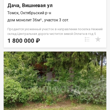
Дача, Вишневая ул
Томск, Октябрьский р-н
дом монолит 36м² , участок 3 сот.
Продается ухоженный участок в направлении поселка Нижний
склад.Центральная дорога чистится зимой.Оплата в год 5
000.На территории имеется охрана.Остановка в 15 минутах
1 800 000 ₽
ходьбы.На участке все насаждения.Имеется баня,теплица. При
звонке, пожалуйста, сообщите номер варианта -
JV008070105163