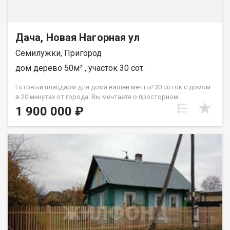
время. -Полное юридическое сопровождение сделки.
-Прямая продажа. При звонке, пожалуйста, сообщите номер
варианта - JV008070105198
Дача, Новая Нагорная ул
Семилужки, Пригород
дом дерево 50м² , участок 30 сот.
Готовый плацдарм для дома вашей мечты! 30 соток с домом
в 20 минутах от города. Вы мечтаете о просторном
загородном доме, утопающем в зелени собственного сада, но
1 900 000 ₽
мысль о стройке в чистом поле вас пугает? У меня есть
идеальное решение, которое превращает сложный процесс в
удовольствие! Продается не просто дача, а будущее имение в
живописном селе Семилужки. Это уникальная возможность
жить на природе уже сейчас, пока вы без спешки и суеты
планируете и строите дом своей мечты. Что вы получаете:
ЦЕЛЫХ 30 СОТОК ИДЕАЛЬНОЙ ЗЕМЛИ: Ровный, сухой участок
правильной формы это чистый холст для ваших самых
смелых ландшафтных и архитектурных идей. Здесь хватит
места для всего: и для большого дома, и для бани с
бассейном, и для сада с огородом, и для детской площадки.
Простор и приватность гарантированы! УЮТНЫЙ ЖИЛОЙ