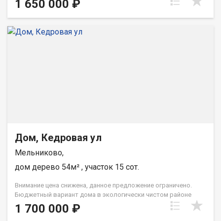
1 650 000 ₽
автомобиля, парковочное место. Дом 2 этажа. На участке
есть скважина, поливочная вода, электричество в доме. Баня
из бруса 3*5. Есть все насаждения: клубника, малина,
смородина, облепиха, жимолость, яблоко, груша, абрикос,
слива, вишня. В цветнике почти 30 кустов роз. И, конечно,
изюминка дачи -голубая ель. Она дает прохладу в жаркий день
на веранде. При звонке, пожалуйста, сообщите номер
варианта - JV008070103159
Дом, Кедровая ул
Мельниково,
дом дерево 54м² , участок 15 сот.
Внимание цена снижена, данное предложение ограничено.
Бюджетный вариант дома в экологически чистом районе
Томской области. Доступны все возможные дары природы:
1 700 000 ₽
река Обь, лес, можно добраться до болот для сбора ягоды.