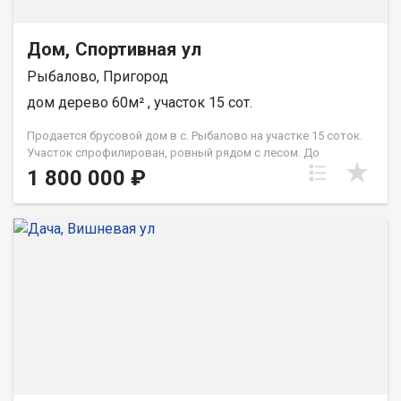
Дом, Спортивная ул
Рыбалово, Пригород
дом дерево 60м² , участок 15 сот.
Продается брусовой дом в с. Рыбалово на участке 15 соток.
Участок спрофилирован, ровный рядом с лесом. До
остановки общественного транспорта 10 минут пешком, до
1 800 000 ₽
лыжной трассы 15 минут пешком. Дом брусовой 15х15. Внутри
черновая отделка. Электричество подведено 380 V. Газ
подведён до границы участка. Центральное водоснабжение в
30 метрах от участка. Установлен септик, подведена
канализиция. В селе есть всё школа, супермаркеты, стадион,
парк, аптеки, фельдшерско-акушерский пункт. Для получения
дополнительной информации и записи на просмотр звонить
по телефону в объявлении. При звонке, пожалуйста, сообщите
номер варианта - JV008070104084