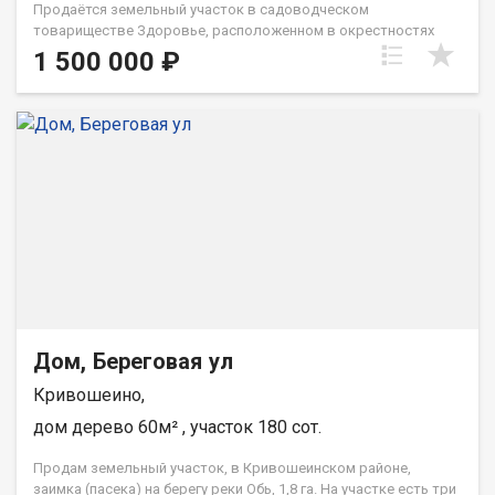
Продаётся земельный участок в садоводческом
товариществе Здоровье, расположенном в окрестностях
деревни Писарево. Основные характеристики: - Площадь
1 500 000 ₽
участка: 8 соток. - На участке имеются постройки: уютный
домик, беседка и баня, что создаёт комфортные условия для
отдыха. - Электричество проведено, что обеспечивает
удобство использования участка. Преимущества: - Участок
идеально подходит для ведения дачного хозяйства, отдыха с
семьёй или друзьями. - Замечательное место для
наслаждения природой и загородной жизнью. - Возможность
торга для реальных покупателей. Если у вас есть вопросы или
вы хотите организовать просмотр, звоните, с радостью
помогу! При звонке, пожалуйста, сообщите номер варианта -
JV008070106608
Дом, Береговая ул
Кривошеино,
дом дерево 60м² , участок 180 сот.
Продам земельный участок, в Кривошеинском районе,
заимка (пасека) на берегу реки Обь, 1,8 га. На участке есть три