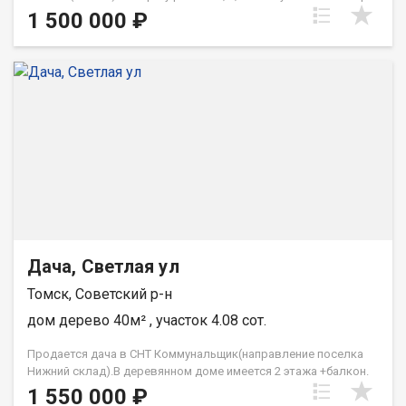
жилых дома, баня, хоз. постройки, всё для разведения пасеки,
1 500 000 ₽
25 ульев. Сказочное место для отдыха как зимой так и летом.
Прекрасные места для охоты и рыбалки. Заимка разделена
на два участка, один из них расположен между рекой Обь и
живописным озером. При звонке, пожалуйста, сообщите
номер варианта - JV008070101764
Дача, Светлая ул
Томск, Советский р-н
дом дерево 40м² , участок 4.08 сот.
Продается дача в СНТ Коммунальщик(направление поселка
Нижний склад).В деревянном доме имеется 2 этажа +балкон.
Все в приличном состояние. Печное отопление. Комнаты
1 550 000 ₽
просторные. Мебели нет. Имеется отдельный заезд для