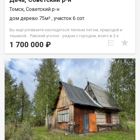
Томск, Советский р-н
дом дерево 75м² , участок 6 сот.
Вы ещё успеваете насладиться теплым летом, природой и
тишиной... Райский уголок - рядом с городом, всего в 2-х
километрах от остановки общественного транспорта. Здесь
1 700 000 ₽
есть все: рыбалка, грибы и чистый лесной воздух.
Удивительное место! Дача находится в Садовом обществе
"Кедр", бригада № 7 на территории земель населённых
пунктов, при желании можно прописаться, зарегистрировав
дом как жилой. Межевание проведено. Свет круглогодично,
вода- свой колодец и дополнительно через 1 участок качаем
воду на полив насосом из реки- ни от кого не зависим. Очень
добротный брусовой дом 7,5 на 5 метров на ленточном
фундаменте с печкой- можно жить до зимы. Свежая баня из
бруса 6 на 3 метра (обшита сайдингом), свет- вода
проведены. Участок ухожен, теплица, имеются все
насаждения.: ранетка, жимолость, смородина, малина, грядки,
картошка. Соседи спокойные и дружные. Оставляем новым
владельцам весь садовый инвентарь, электрический
триммер, насос - всё, что нужно для садоводства. В доме
также оставляем все, что есть, диван, холодильник, стулья,