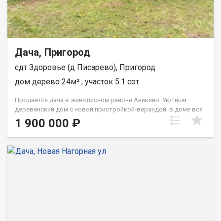
Дача, Пригород
сдт Здоровье (д Писарево), Пригород
дом дерево 24м² , участок 5.1 сот.
Продаётся дача в живописном районе Аникино. Уютный
деревенский дом с новой пристройкой-верандой, в доме вся
электропроводка новая. Централизованное электричество,
1 900 000 ₽
водоснабжение для полива, на территории участка имеется
собственная скважина и насос. Участок ровный, земля
периодически удобрялась, две отличные новые теплицы,
также имеется небольшая банька. Свежий сосновый воздух,
близость к реке Басандайке (пешком 2 мин) обеспечат
отличные выходные с семьей, отдых с друзьями, рыбалку,
летние каникулы. На участке имеются плодово-ягодные
насаждения: вишня, ирга, смородинка, а также наивкуснейшая
жимолость и облепиха! Приятным бонус станут отзывчивые,
добродушные соседи! -Звоните, просмотр в удобное для Вас