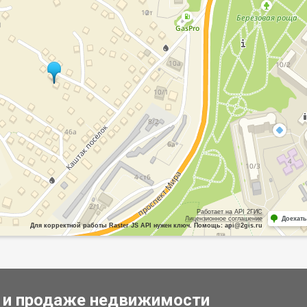
Работает на API 2ГИС
Лицензионное соглашение
Доехать
Для корректной работы Raster JS API нужен ключ. Помощь: api@2gis.ru
 и продаже недвижимости