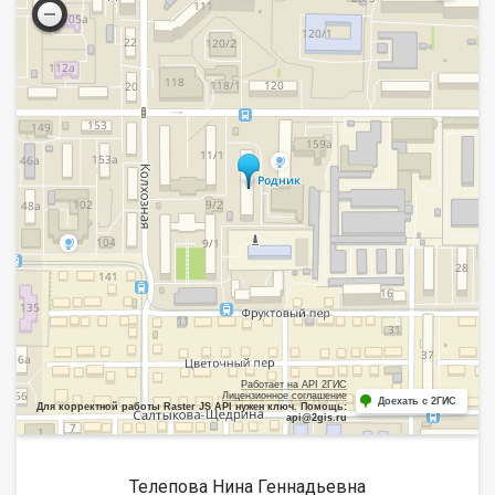
Работает на API 2ГИС
Лицензионное соглашение
Доехать с 2ГИС
Для корректной работы Raster JS API нужен ключ. Помощь:
api@2gis.ru
Телепова Нина Геннадьевна