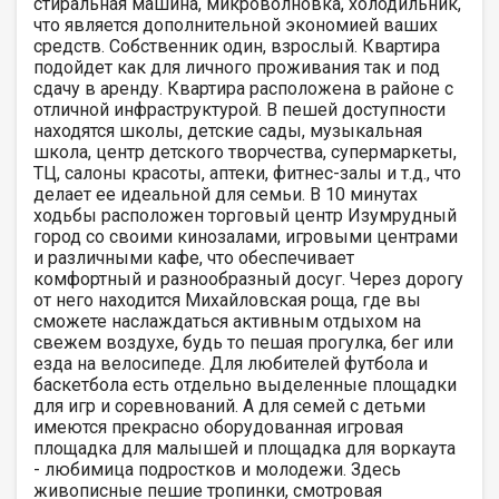
стиральная машина, микроволновка, холодильник,
что является дополнительной экономией ваших
средств. Собственник один, взрослый. Квартира
подойдет как для личного проживания так и под
сдачу в аренду. Квартира расположена в районе с
отличной инфраструктурой. В пешей доступности
находятся школы, детские сады, музыкальная
школа, центр детского творчества, супермаркеты,
ТЦ, салоны красоты, аптеки, фитнес-залы и т.д., что
делает ее идеальной для семьи. В 10 минутах
ходьбы расположен торговый центр Изумрудный
город со своими кинозалами, игровыми центрами
и различными кафе, что обеспечивает
комфортный и разнообразный досуг. Через дорогу
от него находится Михайловская роща, где вы
сможете наслаждаться активным отдыхом на
свежем воздухе, будь то пешая прогулка, бег или
езда на велосипеде. Для любителей футбола и
баскетбола есть отдельно выделенные площадки
для игр и соревнований. А для семей с детьми
имеются прекрасно оборудованная игровая
площадка для малышей и площадка для воркаута
- любимица подростков и молодежи. Здесь
живописные пешие тропинки, смотровая