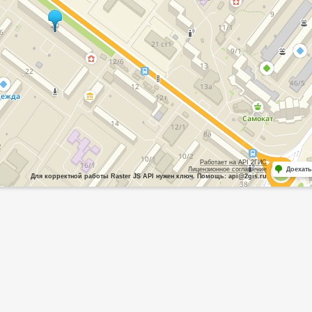
Работает на API 2ГИС
Лицензионное соглашение
Доехать
Для корректной работы Raster JS API нужен ключ. Помощь: api@2gis.ru