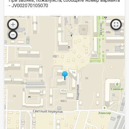
При звонке, пожалуйста, сообщите номер варианта
- JV002070105070