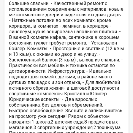
большие спальни. - Качественный ремонт с
использованием современных материалов: новые
межкомнатные двери и надежная входная дверь.
- Натяжные потолки во всех комнатах, кроме
коридора., в комнатах - ламинат, в коридоре -
линолеум, кухня зонирована напольной плиткой. -
В ванной комнате кафель, сантехника в хорошем
состоянии, туалет требует ремонта. - Установлен
бойлер. Комнаты: - Просторные и светлые (12 кв.м
и 13 кв.м), с окнами во двор и на улицу. -
Застекленный балкон (3 кв.м) , выход из спальни. -
Практически вся мебель и техника остаются по
договоренности. Инфраструктура: - Идеально
подходит для семей с детьми, в районе много
детских площадок и зон отдыха, - Для любителей
активного образа жизни- в шаговой доступности
спортивные комплексы Кристалл и Юпитер .
Юридические аспекты: - Два взрослых
собственника, без долгов и обременений. -
Быстрое освобождение. Звоните и записывайтесь
на просмотр уже сегодня! Рядом с объектом
находятся:1 школа,2 детских сада,8 продуктовых
магазинов,3 спортивных учреждения,2 техникума.