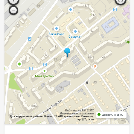
Работает на API 2ГИС
Лицензионное соглашение
Доехать с 2ГИС
Для корректной работы Raster JS API нужен ключ. Помощь:
api@2gis.ru