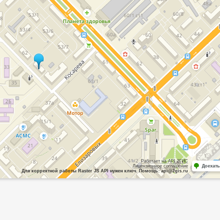
Работает на API 2ГИС
Лицензионное соглашение
Доехать
Для корректной работы Raster JS API нужен ключ. Помощь: api@2gis.ru