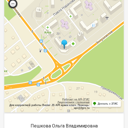
Работает на API 2ГИС
Лицензионное соглашение
Доехать с 2ГИС
Для корректной работы Raster JS API нужен ключ. Помощь:
api@2gis.ru
Пешкова Ольга Владимировна