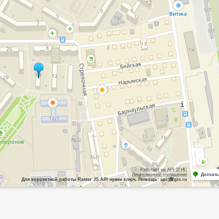
Работает на API 2ГИС
Лицензионное соглашение
Доехать
Для корректной работы Raster JS API нужен ключ. Помощь: api@2gis.ru