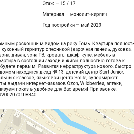
Этаж — 15 / 17
Материал — монолит-кирпич
Год постройки — май 2023
амным роскошным видом на реку Томь. Квартира полност
кухонный гарнитур с техникой (варочная панель, духовка,
она, диван, зона ТВ, кровать, шкаф-купе, мебель в
вартира в состоянии заходи и живи, полностью готова к
 будете первым! Развитая инфраструктура нового, быстро
мом находится д.сад № 13, детский центр Stаrt Juniоr,
альных классов, языковой центр Smilе, супермаркет
ты выдачи интернет-заказов Оzоn, Wildbеrriеs, аптеки,
изуем показ в удобное для Вас время! При звонке,
 JV002070108840