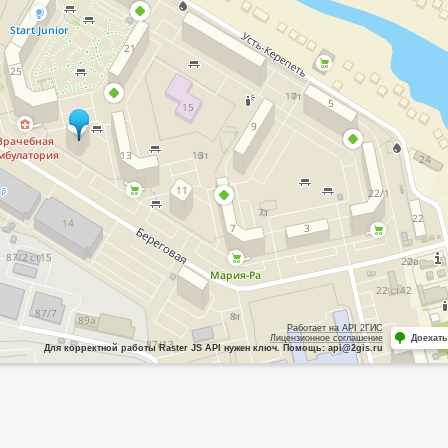
Работает на API 2ГИС
Лицензионное соглашение
Доехать
Для корректной работы Raster JS API нужен ключ. Помощь: api@2gis.ru