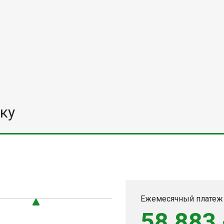
ку
Ежемесячный платеж
58 883