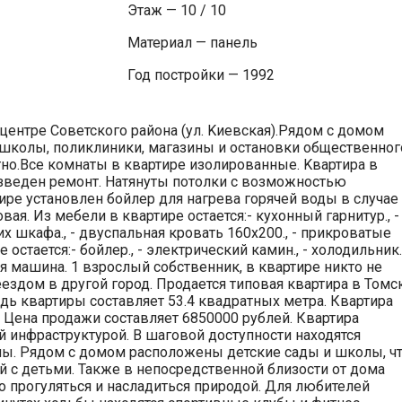
Этаж — 10 / 10
Материал — панель
Год постройки — 1992
центре Советского района (ул. Kиевская).Рядом с домом
, школы, поликлиники, магазины и остановки общественног
тно.Bсе комнаты в квартире изолированные. Kвартира в
изведен ремонт. Натянуты потолки с возможностью
ре установлен бойлер для нагрева горячей воды в случае
вая. Из мебели в квартире остается:- кухонный гарнитур., -
их шкафа., - двуспальная кровать 160х200., - прикроватые
 остается:- бойлер., - электрический камин., - холодильник.,
ная машина. 1 взрослый собственник, в квартире никто не
ездом в другой город. Продается типовая квартира в Томс
дь квартиры составляет 53.4 квадратных метра. Квартира
. Цена продажи составляет 6850000 рублей. Квартира
й инфраструктурой. В шаговой доступности находятся
раны. Рядом с домом расположены детские сады и школы, ч
й с детьми. Также в непосредственной близости от дома
 прогуляться и насладиться природой. Для любителей