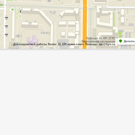
Работает на API 2ГИС
Лицензионное соглашение
Доехать
Для корректной работы Raster JS API нужен ключ. Помощь: api@2gis.ru