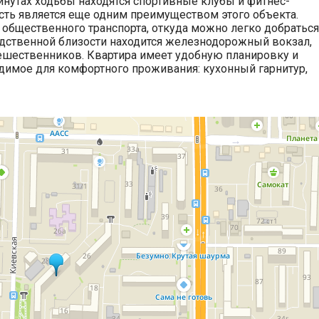
инутах ходьбы находятся спортивные клубы и фитнес-
ость является еще одним преимуществом этого объекта.
общественного транспорта, откуда можно легко добраться
едственной близости находится железнодорожный вокзал,
тешественников. Квартира имеет удобную планировку и
одимое для комфортного проживания: кухонный гарнитур,