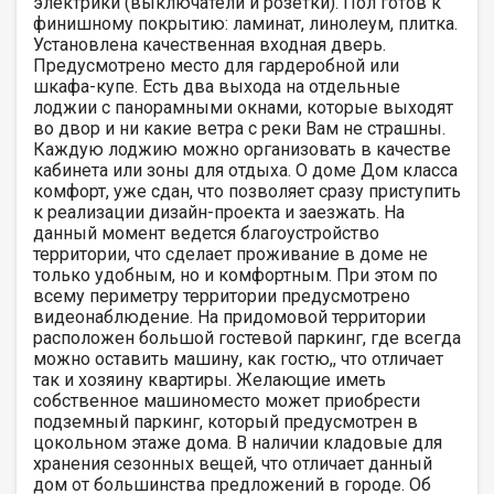
электрики (выключатели и розетки). Пол готов к
финишному покрытию: ламинат, линолеум, плитка.
Установлена качественная входная дверь.
Предусмотрено место для гардеробной или
шкафа-купе. Есть два выхода на отдельные
лоджии с панорамными окнами, которые выходят
во двор и ни какие ветра с реки Вам не страшны.
Каждую лоджию можно организовать в качестве
кабинета или зоны для отдыха. О доме Дом класса
комфорт, уже сдан, что позволяет сразу приступить
к реализации дизайн-проекта и заезжать. На
данный момент ведется благоустройство
территории, что сделает проживание в доме не
только удобным, но и комфортным. При этом по
всему периметру территории предусмотрено
видеонаблюдение. На придомовой территории
расположен большой гостевой паркинг, где всегда
можно оставить машину, как гостю,, что отличает
так и хозяину квартиры. Желающие иметь
собственное машиноместо может приобрести
подземный паркинг, который предусмотрен в
цокольном этаже дома. В наличии кладовые для
хранения сезонных вещей, что отличает данный
дом от большинства предложений в городе. Об