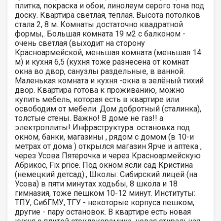
плитка, покраска и обои, линолеум серого тона под
доску. Квартира светлая, теплая. Высота потолков
стала 2, 8 м. Комнаты достаточно квадратной
формы,. Большая комната 19 м2 с балконом -
очень светлая (выходит на сторону
Красноармейской, меньшая комната (меньшая 14
м) и кухня 6,5 (кухня тоже разнесена от комнат
окна во двор, санузлы раздельные, в ванной.
Маленькая комната и кухня -окна в зелёный тихий
двор. Квартира готова к проживанию, можно
купить мебель, которая есть в квартире или
освободим от мебели. Дом добротный (сталинка),
толстые стены. Важно! В доме не газ!! а
электроплиты! Инфраструктура: остановка под
окном, банки, магазины , рядом с домом (в 10-и
метрах от дома ) открылся магазин Ярче и аптека ,
через Усова Пятерочка и через Красноармейскую
Абрикос, Fiх рriсе. Под окном ясли сад Кристина
(немецкий детсад)., Школы: Сибирский лицей (на
Усова) в пяти минутах ходьбы, 8 школа и 18
гимназия, тоже пешком 10-12 минут. Институты:
ТПУ, СибГМУ, ТГУ - некоторые корпуса пешком,
другие - пару остановок. В квартире есть новая