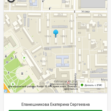
Работает на API 2ГИС
Лицензионное соглашение
Доехать с 2ГИС
Для корректной работы Raster JS API нужен ключ. Помощь:
api@2gis.ru
Епанешникова Екатерина Сергеевна