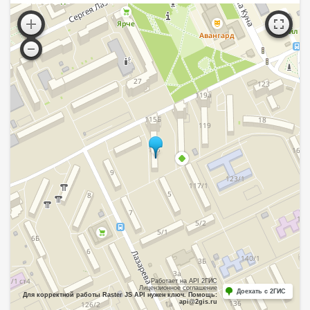
Работает на API 2ГИС
Лицензионное соглашение
Доехать с 2ГИС
Для корректной работы Raster JS API нужен ключ. Помощь:
api@2gis.ru