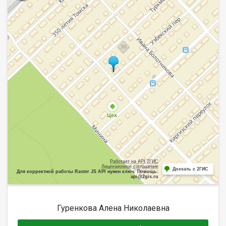
Работает на API 2ГИС
Лицензионное соглашение
Доехать с 2ГИС
Для корректной работы Raster JS API нужен ключ. Помощь:
api@2gis.ru
Гуренкова Алена Николаевна