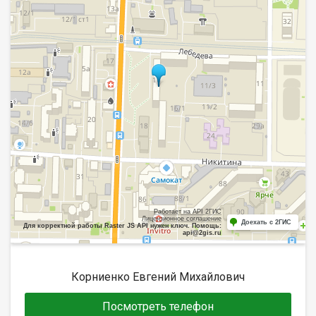
Работает на API 2ГИС
Лицензионное соглашение
Доехать с 2ГИС
Для корректной работы Raster JS API нужен ключ. Помощь:
api@2gis.ru
Корниенко Евгений Михайлович
Посмотреть телефон