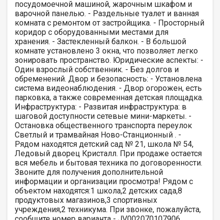
посудомоечной машиной, жарочным шкафом и
варочной панелью. - Раздельные туалет и ванная
комната с ремонтом от застройщика. - Просторный
коридор с оборудованными местами для
хранения. - Застекленный балкон. - В большой
комнате установлено 3 окна, что позволяет легко
зонировать пространство. Юридические аспекты: -
Один взрослый собственник. - Без долгов и
обременений. Двор и безопасность: - Установлена
система видеонаблюдения. - Двор огорожен, есть
парковка, а также современная детская площадка.
Инфраструктура: - Развитая инфраструктура: в
шаговой доступности сетевые мини-маркеты. -
Остановка общественного транспорта переулок
Светлый и трамвайная Ново-Станционный . -
Рядом находятся детский сад № 21, школа № 54,
Ледовый дворец Кристалл. При продаже остается
вся мебель и бытовая техника по договоренности.
Звоните для получения дополнительной
информации и организации просмотра! Рядом с
объектом находятся:1 школа,2 детских сада,8
продуктовых магазинов,3 спортивных
учреждения,2 техникума. При звонке, пожалуйста,
сообщите номер варианта - JV002070107906