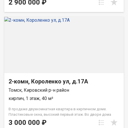
2 900 000 ₽
комната, с.у совмещенный. -В шаговой доступности
остановки транспорта, магазины, дет.сады, школы. -
Документы готовы к продаже, возможен быстрый выход на
сделку, подходит любая форма оплаты. -Звоните прямо
сейчас ! Обсудим нюансы, спланируем просмотр. При звонке,
пожалуйста, сообщите номер варианта - JV002070105775
2-комн, Короленко ул, д.17А
Томск, Кировский р-н район
кирпич, 1 этаж, 40 м²
В продаже двухкомнатная квартира в кирпичном доме.
Пластиковые окна, высокий первый этаж. Во дворе дома
детская площадка, свое ТСЖ. в шаговой доступности школа,
3 000 000 ₽
детский сад, сетевые магазины. звоните При звонке,