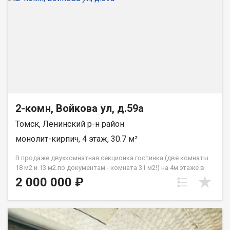
2-комн, Войкова ул, д.59а
Томск, Ленинский р-н район
монолит-кирпич, 4 этаж, 30.7 м²
В продаже двухкомнатная секционка.гостинка (две комнаты
18 м2 и 13 м2.по документам - комната 31 м2!) на 4м этаже в
кирпичном доме в Ленинском р-не. В каждой комнате
2 000 000 ₽
проведена вода и установлены стиральные машины. Санузел
и душ только для этих двух комнат (для этой гостинки! на
плане выделена территория жёлтым цветом), так как в
других комнатах установлены свои санузлы. Можно
спланировать оба пространства под одну квартиру (кухня-