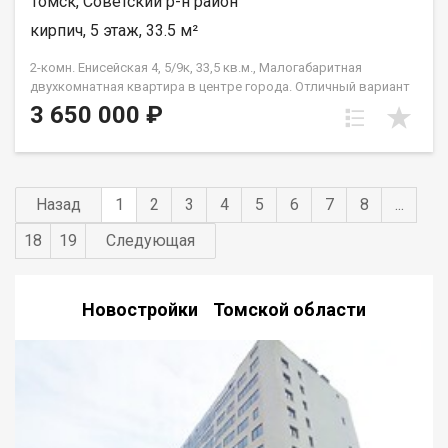
Томск, Советский р-н район
кирпич, 5 этаж, 33.5 м²
2-комн. Енисейская 4, 5/9к, 33,5 кв.м., Малогабаритная
двухкомнатная квартира в центре города. Отличный вариант
для последующей сдачи в аренду. Кафель в санузле.
3 650 000 ₽
Пластиковые окна. 3650 т.р.
Назад
1
2
3
4
5
6
7
8
...
18
19
Следующая
Новостройки Томской области