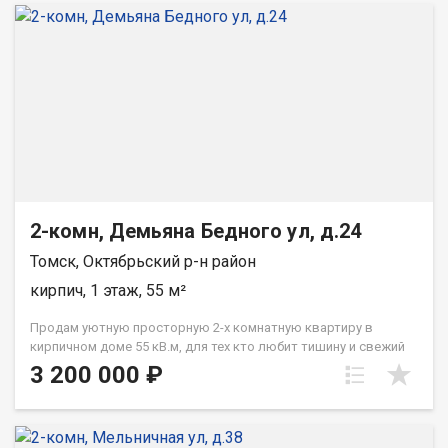
2-комн, Демьяна Бедного ул, д.24
Томск, Октябрьский р-н район
кирпич, 1 этаж, 55 м²
Продам уютную просторную 2-х комнатную квартиру в
кирпичном доме 55 кВ.м, для тех кто любит тишину и свежий
воздух. Установлены счетчики на воду. Имеется земельный
3 200 000 ₽
участок в пользовании 7-8 соток (5 минут ходьбы от дома). Hа
участке растёт вишня, смородина, крыжовник, ранетка.
Прилагается как бонус. Проблем с парковкой нет. При звонке,
пожалуйста, сообщите номер варианта - JV002070102910