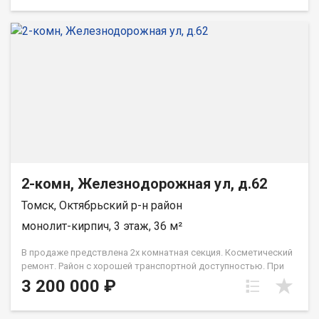
пожалуйста, сообщите номер варианта - JV002070102928
2-комн, Железнодорожная ул, д.62
Томск, Октябрьский р-н район
монолит-кирпич, 3 этаж, 36 м²
В продаже предствлена 2х комнатная секция. Косметический
ремонт. Район с хорошей транспортной доступностью. При
звонке, пожалуйста, сообщите номер варианта -
3 200 000 ₽
JV002070109314