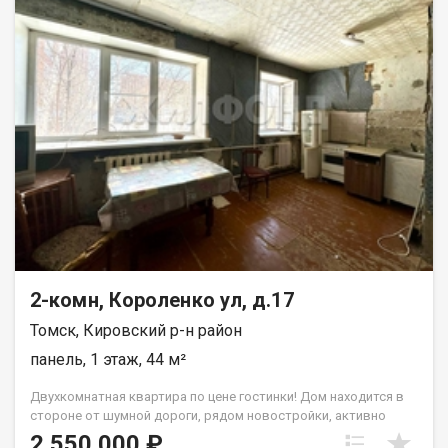
гостиная + спальня.детская) или сдавать обе комнаты по
отдельности (как делал собственник ранее). Ремонт
требуется. Мебель и технику оставим. Вторая комната в таком
же состоянии (на фото представлена одна комната 13 м2).
Низкие коммунальные платежи. Один собственник. Ключи на
руках. Просмотры по договорённости. Рядом с объектом
находятся:1 школа,2 детских сада,5 продуктовых магазинов,4
спортивных учреждения,1 колледж,1 техникум. При звонке,
пожалуйста, сообщите номер варианта - JV002070109357
2-комн, Короленко ул, д.17
Томск, Кировский р-н район
панель, 1 этаж, 44 м²
Двухкомнатная квартира по цене гостинки! Дом находится в
стороне от шумной дороги, рядом новостройки, активно
развивается район. Рядом расположен лес, уникальная
2 550 000 ₽