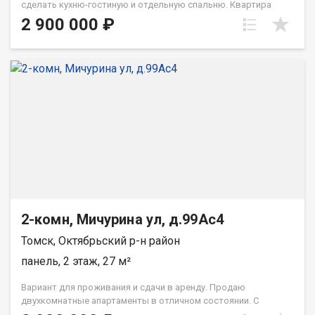
сделать кухню-гостиную и отдельную спальню. Квартира
частично требует ремонта. Звоните и приезжайте смотреть.
2 900 000 ₽
Рядом с объектом находятся:1 школа,2 детских сада,2
продуктовых магазина. При звонке, пожалуйста, сообщите
номер варианта - JV002070108998
2-комн, Мичурина ул, д.99Ас4
Томск, Октябрьский р-н район
панель, 2 этаж, 27 м²
Вариант для проживания и сдачи в аренду. Продаю
двухкомнатные апартаменты в отличном состоянии. С
хорошим ремонтом и мебелью. -Есть кухня-студия, отдельная