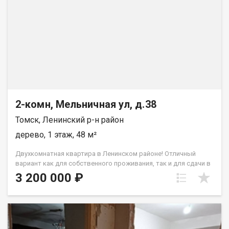
2-комн, Мельничная ул, д.38
Томск, Ленинский р-н район
дерево, 1 этаж, 48 м²
Двухкомнатная квартира в Ленинском районе! Отличный
вариант как для собственного проживания, так и для сдачи в
аренду. В данный момент проживают квартиранты и готовы
3 200 000 ₽
остаться. Окна выходят на разные стороны дома, квартира
теплая, дополнительно утпеляли полы. Дом является
объектом культурного наследия, в данный момент ведутся
работы по реставрации. В шаговой доступности магазины,
школа и детский сад, остановка общественного транспорта.