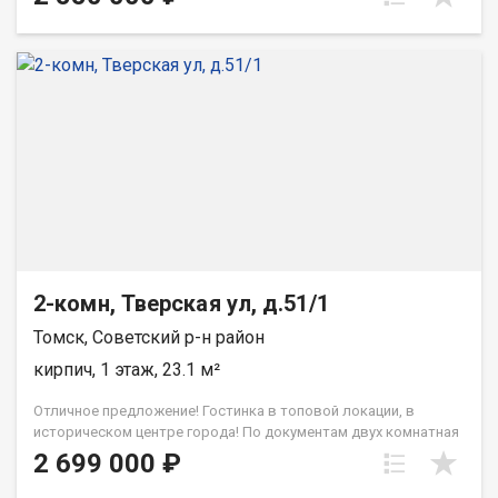
возможность прогуляться и насладиться свежим воздухом,
для любителей активного отдыха имеется горнолыжный
склон и подъемник. В шаговой доступности различные
магазины, аптеки, маркетплейсы, детский сад и школа.
Квартира требует капитального ремонта, пластиковые окна
установлены, кухня объединена с залом. Звоните, приходите
на просмотр! При звонке, пожалуйста, сообщите номер
варианта - JV002070103254
2-комн, Тверская ул, д.51/1
Томск, Советский р-н район
кирпич, 1 этаж, 23.1 м²
Отличное предложение! Гостинка в топовой локации, в
историческом центре города! По документам двух комнатная
квартира! Общая площадь квартиры составляет 23,1 кв.м.
2 699 000 ₽
Квартира расположена на 1 этаже 5-этажного кирпичного
дома. О КВАРТИРЕ: Квартира с двумя отдельными комнатами!