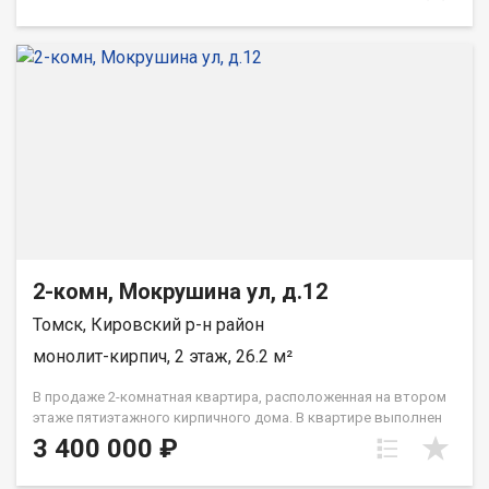
интересующие вопросы. Рядом с объектом находятся:3
школы,2 детских сада,19 продуктовых магазинов,3
спортивных учреждения,1 гимназия. При звонке, пожалуйста,
сообщите номер варианта - JV002070109370
2-комн, Мокрушина ул, д.12
Томск, Кировский р-н район
монолит-кирпич, 2 этаж, 26.2 м²
В продаже 2-комнатная квартира, расположенная на втором
этаже пятиэтажного кирпичного дома. В квартире выполнен
косметический ремонт, новым хозяевам остаётся вся мебель
3 400 000 ₽
и бытовая техника. Дом находится в районе с развитой
инфраструктурой: рядом автобуная остановка, школа,