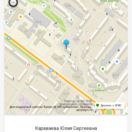
Работает на API 2ГИС
Лицензионное соглашение
Доехать с 2ГИС
Для корректной работы Raster JS API нужен ключ. Помощь:
api@2gis.ru
Караваева Юлия Сергеевна