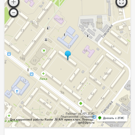
Работает на API 2ГИС
Лицензионное соглашение
Доехать с 2ГИС
Для корректной работы Raster JS API нужен ключ. Помощь:
api@2gis.ru