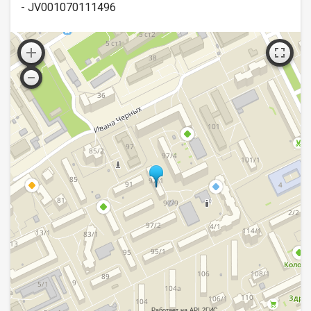
- JV001070111496
Работает на API 2ГИС