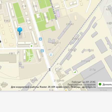
Работает на API 2ГИС
Лицензионное соглашение
Доехать
Для корректной работы Raster JS API нужен ключ. Помощь: api@2gis.ru