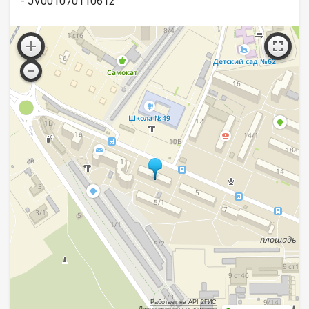
- JV001070110612
Работает на API 2ГИС
Лицензионное соглашение